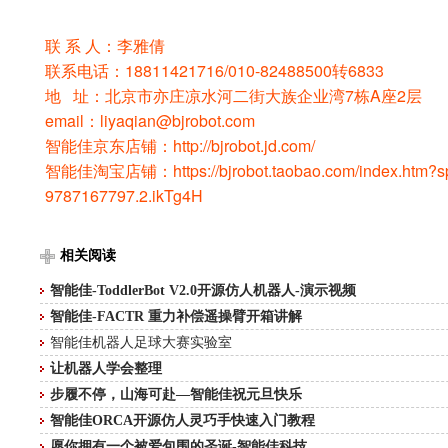
联 系 人：李雅倩
联系电话：18811421716/010-82488500转6833
地 址：北京市亦庄凉水河二街大族企业湾7栋A座2层
email：liyaqian@bjrobot.com
智能佳京东店铺：http://bjrobot.jd.com/
智能佳淘宝店铺：https://bjrobot.taobao.com/index.htm?s
9787167797.2.ikTg4H
相关阅读
智能佳-ToddlerBot V2.0开源仿人机器人-演示视频
智能佳-FACTR 重力补偿遥操臂开箱讲解
智能佳机器人足球大赛实验室
让机器人学会整理
步履不停，山海可赴—智能佳祝元旦快乐
智能佳ORCA开源仿人灵巧手快速入门教程
愿你拥有一个被爱包围的圣诞-智能佳科技