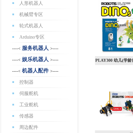
人形机器人
机械臂专区
轮式机器人
Arduino专区
服务机器人
----<
>----
娱乐机器人
----<
>----
PLAY300 幼儿(学
机器人套
机器人配件
----<
>----
控制器
伺服舵机
工业舵机
传感器
周边配件