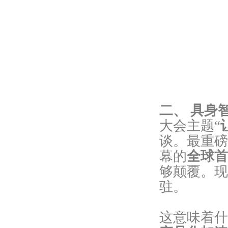
二、 具身
大会主题“
谈。最重磅
幕的
全球首
够颠覆。现
驻。
这意味着什