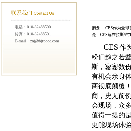
联系我们
Contact Us
电话：010-82488500
摘要： CES作为
传真：010-82488501
是，CES远在拉斯
E-mail：znj@bjrobot.com
谓凤毛菱角。今年望
CES
作
粉们趋之若鹜
斯，寥寥数
有机会亲身
商彻底颠覆！
商，史无前例
会现场，众
值得一提的是
更能现场体